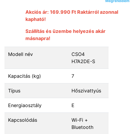
Megrendelem
Akciós ár: 169.990 Ft Raktárról azonnal
kapható!
Szállítás és üzembe helyezés akár
másnapra!
Modell név
CSO4
H7A2DE-S
Kapacitás (kg)
7
Típus
Hőszivattyús
Energiaosztály
E
Kapcsolódás
Wi-Fi +
Bluetooth