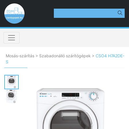
Mosás-szárítás
>
Szabadonálló szárítógépek
>
CSO4 H7A2DE-
S