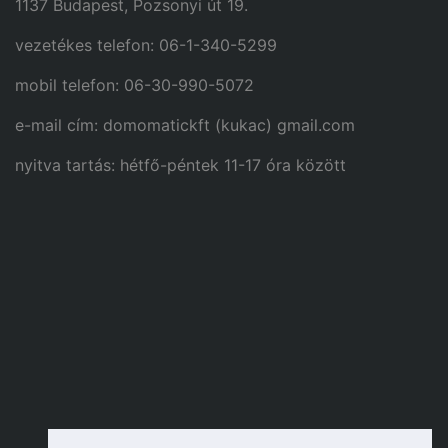
1137 Budapest, Pozsonyi út 19.
vezetékes telefon: 06-1-340-5299
mobil telefon: 06-30-990-5072
e-mail cím: domomatickft (kukac) gmail.com
nyitva tartás: hétfő-péntek 11-17 óra között