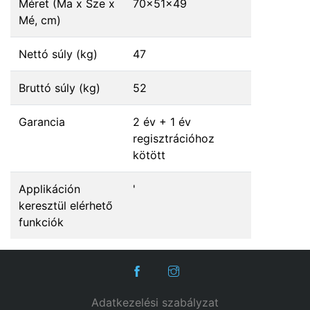
Méret (Ma x Sze x
70x51x49
Mé, cm)
Nettó súly (kg)
47
Bruttó súly (kg)
52
Garancia
2 év + 1 év
regisztrációhoz
kötött
Applikáción
'
keresztül elérhető
funkciók
Adatkezelési szabályzat