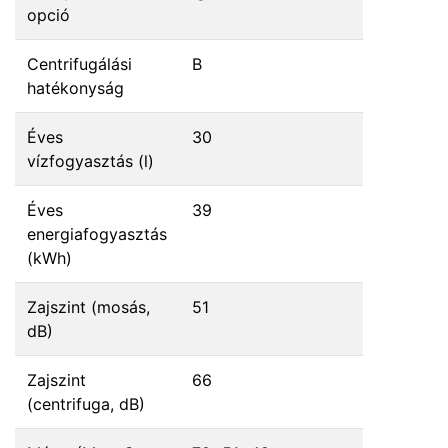
opció
Centrifugálási
B
hatékonyság
Éves
30
vízfogyasztás (l)
Éves
39
energiafogyasztás
(kWh)
Zajszint (mosás,
51
dB)
Zajszint
66
(centrifuga, dB)