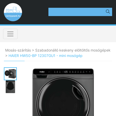
Mosás-szárítás
>
Szabadonálló keskeny elöltöltős mosógépek
>
HAIER HW50-BP 12307GU1 - mini mosógép