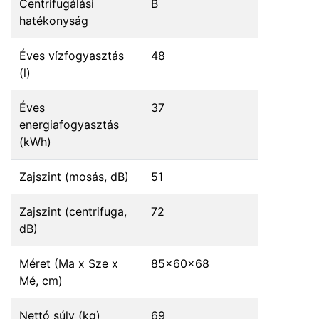
Centrifugálási
B
hatékonyság
Éves vízfogyasztás
48
(l)
Éves
37
energiafogyasztás
(kWh)
Zajszint (mosás, dB)
51
Zajszint (centrifuga,
72
dB)
Méret (Ma x Sze x
85x60x68
Mé, cm)
Nettó súly (kg)
69