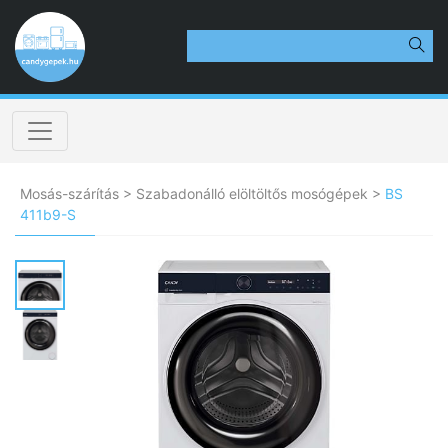
Mosás-szárítás
>
Szabadonálló elöltöltős mosógépek
>
BS
411b9-S