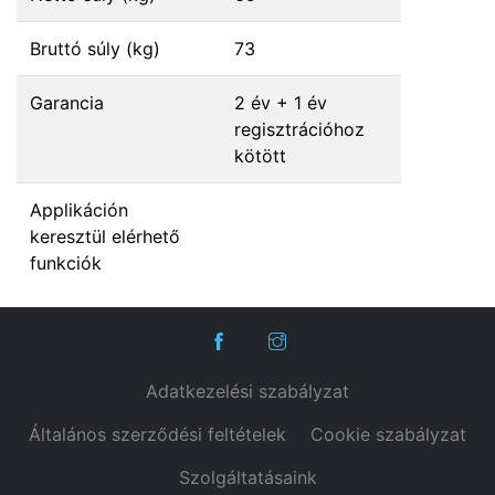
Bruttó súly (kg)
73
Garancia
2 év + 1 év
regisztrációhoz
kötött
Applikáción
keresztül elérhető
funkciók
Adatkezelési szabályzat
Általános szerződési feltételek
Cookie szabályzat
Szolgáltatásaink