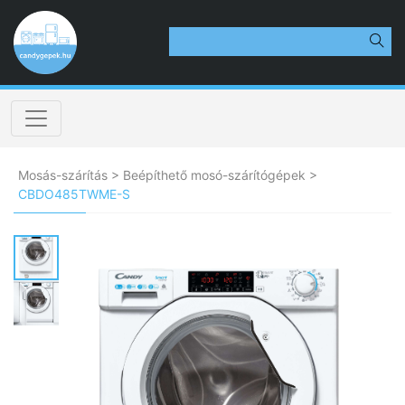
Mosás-szárítás
>
Beépíthető mosó-szárítógépek
>
CBDO485TWME-S