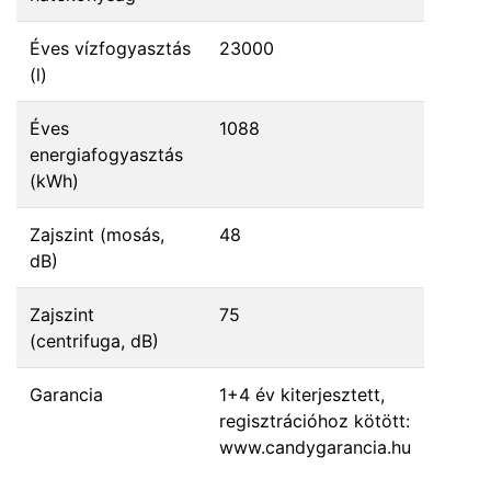
Éves vízfogyasztás
23000
(l)
Éves
1088
energiafogyasztás
(kWh)
Zajszint (mosás,
48
dB)
Zajszint
75
(centrifuga, dB)
Garancia
1+4 év kiterjesztett,
regisztrációhoz kötött:
www.candygarancia.hu