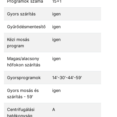
Programok száma
15+1
Gyors szárítás
igen
Gyűrődésmentesítő
igen
Kézi mosás
igen
program
Magas/alacsony
igen
hőfokon szárítás
Gyorsprogramok
14'-30'-44'-59'
Gyors mosás és
igen
szárítás - 59'
Centrifugálási
A
hatékonyság