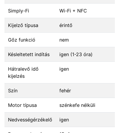
Simply-Fi
Wi-Fi + NFC
Kijelző típusa
érintő
Gőz funkció
nem
Késleltetett indítás
igen (1-23 óra)
Hátralevő idő
igen
kijelzés
Szín
fehér
Motor típusa
szénkefe nélküli
Nedvességérzékelő
igen