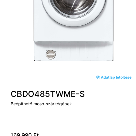
Adatlap letöltése
CBDO485TWME-S
Beépíthető mosó-szárítógépek
169 990 Ft